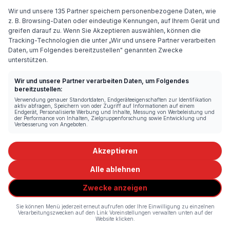
Wir und unsere 135 Partner speichern personenbezogene Daten, wie
z. B. Browsing-Daten oder eindeutige Kennungen, auf Ihrem Gerät und
greifen darauf zu. Wenn Sie Akzeptieren auswählen, können die
Tracking-Technologien die unter „Wir und unsere Partner verarbeiten
Daten, um Folgendes bereitzustellen" genannten Zwecke
FR., 02. OKT. 2026
19:00
unterstützen.
HAZE
Wir und unsere Partner verarbeiten Daten, um Folgendes
bereitzustellen:
Tickets kaufen
Verwendung genauer Standortdaten, Endgeräteeigenschaften zur Identifikation
aktiv abfragen, Speichern von oder Zugriff auf Informationen auf einem
Endgerät, Personalisierte Werbung und Inhalte, Messung von Werbeleistung und
Komplex 457, Zürich
der Performance von Inhalten, Zielgruppenforschung sowie Entwicklung und
Verbesserung von Angeboten.
Akzeptieren
Alle ablehnen
Zwecke anzeigen
Sie können Menü jederzeit erneut aufrufen oder Ihre Einwilligung zu einzelnen
Verarbeitungszwecken auf den Link Voreinstellungen verwalten unten auf der
Website klicken.