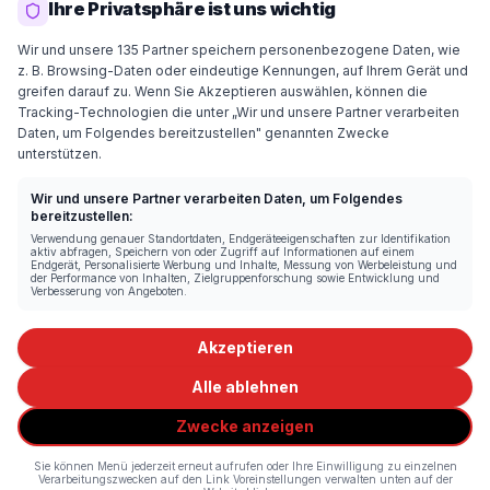
Ihre Privatsphäre ist uns wichtig
Wir und unsere 135 Partner speichern personenbezogene Daten, wie
z. B. Browsing-Daten oder eindeutige Kennungen, auf Ihrem Gerät und
greifen darauf zu. Wenn Sie Akzeptieren auswählen, können die
Tracking-Technologien die unter „Wir und unsere Partner verarbeiten
Daten, um Folgendes bereitzustellen" genannten Zwecke
unterstützen.
Wir und unsere Partner verarbeiten Daten, um Folgendes
bereitzustellen:
Verwendung genauer Standortdaten, Endgeräteeigenschaften zur Identifikation
aktiv abfragen, Speichern von oder Zugriff auf Informationen auf einem
Endgerät, Personalisierte Werbung und Inhalte, Messung von Werbeleistung und
der Performance von Inhalten, Zielgruppenforschung sowie Entwicklung und
Verbesserung von Angeboten.
Akzeptieren
Alle ablehnen
Zwecke anzeigen
Sie können Menü jederzeit erneut aufrufen oder Ihre Einwilligung zu einzelnen
Verarbeitungszwecken auf den Link Voreinstellungen verwalten unten auf der