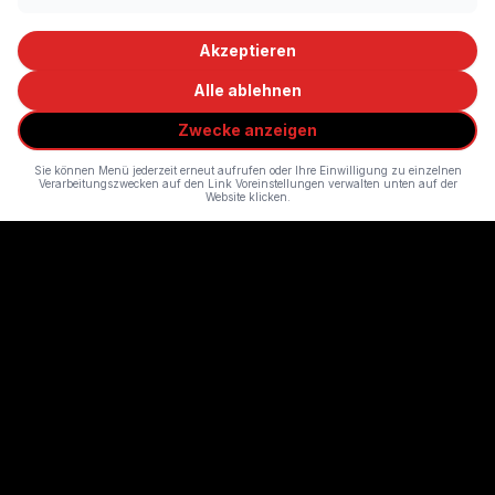
Akzeptieren
Alle ablehnen
Zwecke anzeigen
Sie können Menü jederzeit erneut aufrufen oder Ihre Einwilligung zu einzelnen
Verarbeitungszwecken auf den Link Voreinstellungen verwalten unten auf der
Website klicken.
KOMPLEX 457
Zürichs Hotspot für unvergessliche Konzerte und Events. Dein
nächstes grosses Erlebnis wartet hier.