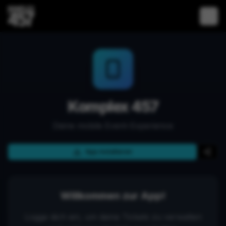
Komplex 457
Deine mobile Event-Experience
App installieren
Willkommen zur App!
Logge dich ein, um deine Tickets zu verwalten