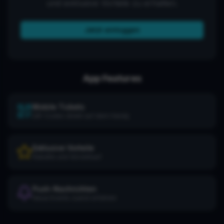
und exklusive Vorteile zu erhalten.
Jetzt einloggen
App Features
Mobile Tickets
QR-Codes direkt auf dem Handy
Exklusive Vorteile
Rabatte und Vorverkauf
Push-Nachrichten
Neue Events zuerst erfahren