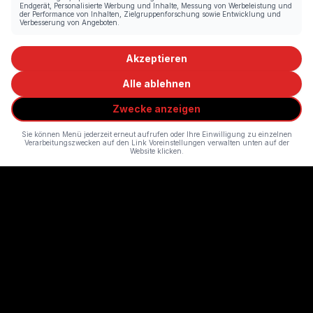
Endgerät, Personalisierte Werbung und Inhalte, Messung von Werbeleistung und
der Performance von Inhalten, Zielgruppenforschung sowie Entwicklung und
Verbesserung von Angeboten.
Akzeptieren
Alle ablehnen
Zwecke anzeigen
Sie können Menü jederzeit erneut aufrufen oder Ihre Einwilligung zu einzelnen
Verarbeitungszwecken auf den Link Voreinstellungen verwalten unten auf der
Website klicken.
KOMPLEX 457
Zürichs Hotspot für unvergessliche Konzerte und Events. Dein
nächstes grosses Erlebnis wartet hier.